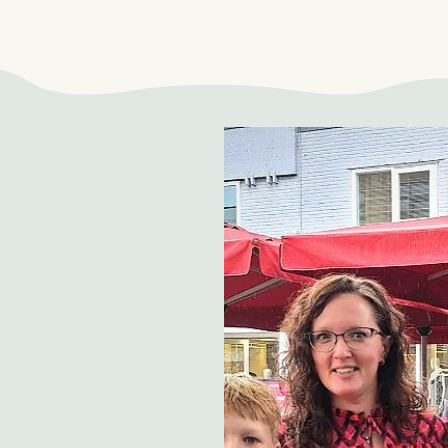
ond.
 zich middenin de
kelcentrum De Enk.
e met iets lekkers, een
verzorgde lunch of diner
 meel van de Ermelose